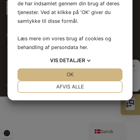
de har indsamlet gennem din brug af deres
tjenester. Ved at klikke på 'OK' giver du
samtykke til disse formål.
Hotel Garni
Toldbodvej 5
5700 Svendborg, Fyn
Læs mere om vores brug af cookies og
+45 6221 1700
booking@hotel-garni.dk
behandling af persondata
her
.
VIS
DETALJER
JA
NEJ
OK
JA
NEJ
NØDVENDIGE
PRÆFERENCER
Salgsbetingelser
Cookiepolitik
Privatlivspolitik
AFVIS ALLE
JA
NEJ
JA
NEJ
MARKETING
STATISTIK
Deutsch
English
Dansk